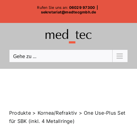
Zum
Rufen Sie uns an:
06029 97300
|
Inhalt
sekretariat@medtecgmbh.de
springen
Gehe zu ...
Produkte
>
Kornea/Refraktiv
>
One Use-Plus Set
für SBK (inkl. 4 Metallringe)